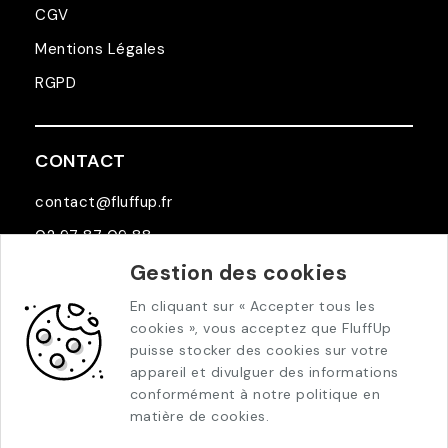
CGV
Mentions Légales
RGPD
CONTACT
contact@fluffup.fr
02 97 87 09 88
Gestion des cookies
5 Allée Pierre Jolivet
29000 Quimper
En cliquant sur « Accepter tous les
cookies », vous acceptez que FluffUp
puisse stocker des cookies sur votre
appareil et divulguer des informations
conformément à notre politique en
matière de cookies.