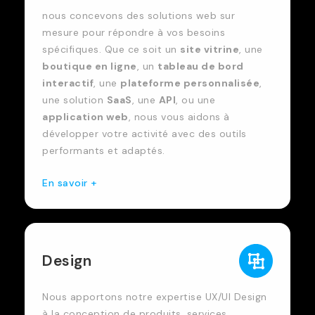
nous concevons des solutions web sur
mesure pour répondre à vos besoins
spécifiques. Que ce soit un
site vitrine
, une
boutique en ligne
, un
tableau de bord
interactif
, une
plateforme personnalisée
,
une solution
SaaS
, une
API
, ou une
application web
, nous vous aidons à
développer votre activité avec des outils
performants et adaptés.
En savoir +
Design
Nous apportons notre expertise UX/UI Design
à la conception de produits, services,